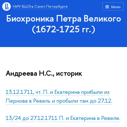
НИУ ВШЭ в Санкт-Петербурге
Меню
Биохроника Петра Великого
(1672-1725 гг.)
Андреева Н.С., историк
13.12.1711, чт. П. и Екатерина прибыли из
Пернова в Ревель и пробыли там до 27.12.
13/24 до 27.12.1711 П. и Екатерина в Ревеле.