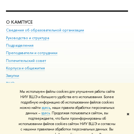
О КАМПУСЕ
ОБ
Сведения об образовательной организации
Мер
Руководство и структура
Мер
Подразделения
Дов
Преподаватели и сотрудники
Ол
Попечительский совет
При
Корпуса и общежития
При
Закупки
Ди
ВШЭ для студентов с ограниченными возможностями
До
здоровья и инвалидностью
Ас
Мы используем файлы cookies для улучшения работы сайта
Версия для слабовидящих
НИУ ВШЭ и большего удобства его использования. Более
Обр
подробную информацию об использовании файлов cookies
Единая платежная страница
можно найти
здесь
, наши правила обработки персональных
данных –
здесь
. Продолжая пользоваться сайтом, вы
✖
Редактору
подтверждаете, что были проинформированы об
© НИУ ВШЭ 1993–2026
Адреса и контакты
Условия использования
использовании файлов cookies сайтом НИУ ВШЭ и согласны
с нашими правилами обработки персональных данных. Вы
материалов
Политика конфиденциальности
Карта сайта