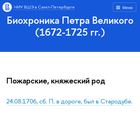
НИУ ВШЭ в Санкт-Петербурге
Меню
Биохроника Петра Великого
(1672-1725 гг.)
Пожарские, княжеский род
24.08.1706, сб. П. в дороге, был в Стародубе.