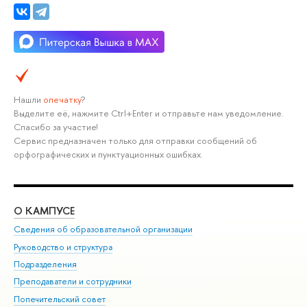
Нашли
опечатку
?
Выделите её, нажмите Ctrl+Enter и отправьте нам уведомление.
Спасибо за участие!
Сервис предназначен только для отправки сообщений об
орфографических и пунктуационных ошибках.
О КАМПУСЕ
ОБ
Сведения об образовательной организации
Мер
Руководство и структура
Мер
Подразделения
Дов
Преподаватели и сотрудники
Ол
Попечительский совет
При