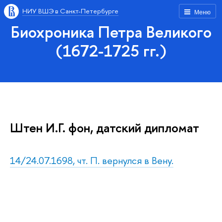
НИУ ВШЭ в Санкт-Петербурге
Меню
Биохроника Петра Великого
(1672-1725 гг.)
Штен И.Г. фон, датский дипломат
14/24.07.1698, чт. П. вернулся в Вену.