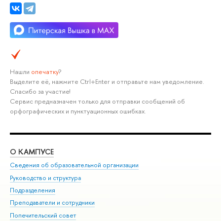
Нашли
опечатку
?
Выделите её, нажмите Ctrl+Enter и отправьте нам уведомление.
Спасибо за участие!
Сервис предназначен только для отправки сообщений об
орфографических и пунктуационных ошибках.
О КАМПУСЕ
ОБ
Сведения об образовательной организации
Мер
Руководство и структура
Мер
Подразделения
Дов
Преподаватели и сотрудники
Ол
Попечительский совет
При