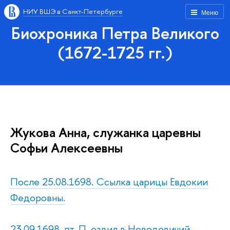
НИУ ВШЭ в Санкт-Петербурге
Меню
Биохроника Петра Великого
(1672-1725 гг.)
Жукова Анна, служанка царевны
Софьи Алексеевны
После 25.08.1698. Ссылка царицы Евдокии
Федоровны.
23.09.1698, пт. П. ездил в Новодевичий