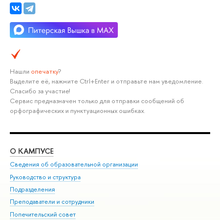
Нашли
опечатку
?
Выделите её, нажмите Ctrl+Enter и отправьте нам уведомление.
Спасибо за участие!
Сервис предназначен только для отправки сообщений об
орфографических и пунктуационных ошибках.
О КАМПУСЕ
ОБ
Сведения об образовательной организации
Мер
Руководство и структура
Мер
Подразделения
Дов
Преподаватели и сотрудники
Ол
Попечительский совет
При