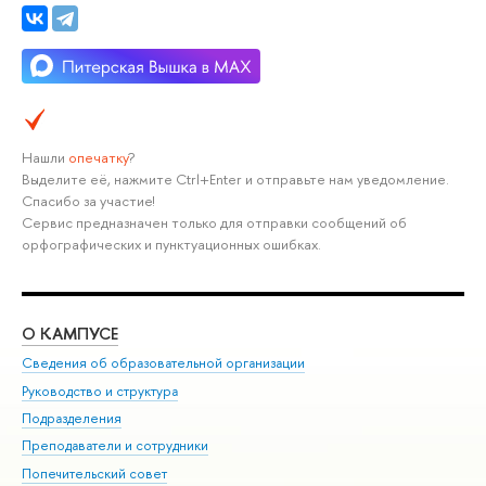
Нашли
опечатку
?
Выделите её, нажмите Ctrl+Enter и отправьте нам уведомление.
Спасибо за участие!
Сервис предназначен только для отправки сообщений об
орфографических и пунктуационных ошибках.
О КАМПУСЕ
ОБ
Сведения об образовательной организации
Мер
Руководство и структура
Мер
Подразделения
Дов
Преподаватели и сотрудники
Ол
Попечительский совет
При