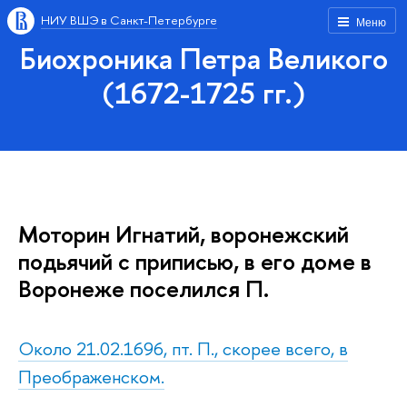
НИУ ВШЭ в Санкт-Петербурге
Меню
Биохроника Петра Великого
(1672-1725 гг.)
Моторин Игнатий, воронежский
подьячий с приписью, в его доме в
Воронеже поселился П.
Около 21.02.1696, пт. П., скорее всего, в
Преображенском.