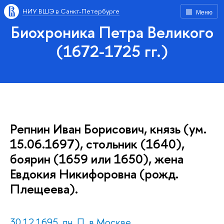
НИУ ВШЭ в Санкт-Петербурге
Меню
Биохроника Петра Великого
(1672-1725 гг.)
Репнин Иван Борисович, князь (ум.
15.06.1697), стольник (1640),
боярин (1659 или 1650), жена
Евдокия Никифоровна (рожд.
Плещеева).
30.12.1695, пн. П. в Москве.