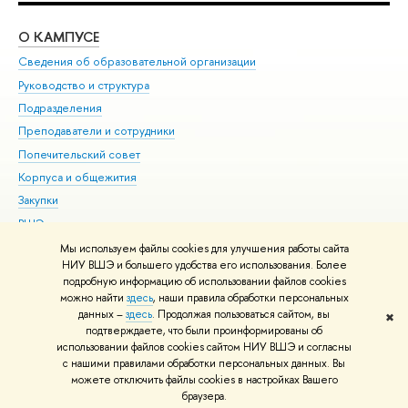
О КАМПУСЕ
ОБ
Сведения об образовательной организации
Мер
Руководство и структура
Мер
Подразделения
Дов
Преподаватели и сотрудники
Ол
Попечительский совет
При
Корпуса и общежития
При
Закупки
Ди
ВШЭ для студентов с ограниченными возможностями
До
здоровья и инвалидностью
Ас
Мы используем файлы cookies для улучшения работы сайта
Версия для слабовидящих
НИУ ВШЭ и большего удобства его использования. Более
Обр
подробную информацию об использовании файлов cookies
Единая платежная страница
можно найти
здесь
, наши правила обработки персональных
данных –
здесь
. Продолжая пользоваться сайтом, вы
✖
Редактору
подтверждаете, что были проинформированы об
© НИУ ВШЭ 1993–2026
Адреса и контакты
Условия использования
использовании файлов cookies сайтом НИУ ВШЭ и согласны
с нашими правилами обработки персональных данных. Вы
материалов
Политика конфиденциальности
Карта сайта
можете отключить файлы cookies в настройках Вашего
Шрифты HSE Sans и HSE Slab разработаны в
Школе дизайна НИУ ВШЭ
браузера.