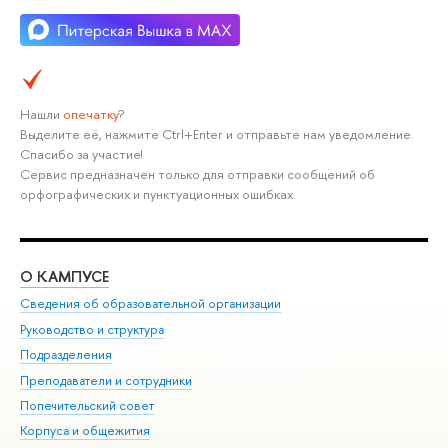
Нашли
опечатку
?
Выделите её, нажмите Ctrl+Enter и отправьте нам уведомление.
Спасибо за участие!
Сервис предназначен только для отправки сообщений об
орфографических и пунктуационных ошибках.
О КАМПУСЕ
ОБ
Сведения об образовательной организации
Мер
Руководство и структура
Мер
Подразделения
Дов
Преподаватели и сотрудники
Ол
Попечительский совет
При
Корпуса и общежития
При