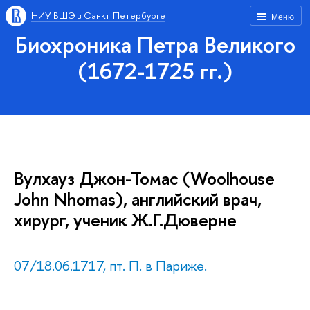
НИУ ВШЭ в Санкт-Петербурге
Меню
Биохроника Петра Великого
(1672-1725 гг.)
Вулхауз Джон-Томас (Woolhouse
John Nhomas), английский врач,
хирург, ученик Ж.Г.Дюверне
07/18.06.1717, пт. П. в Париже.