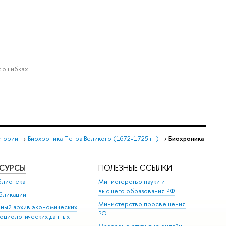
 ошибках.
стории
→
Биохроника Петра Великого (1672-1725 гг.)
→
Биохроника
ЕСУРСЫ
ПОЛЕЗНЫЕ ССЫЛКИ
блиотека
Министерство науки и
высшего образования РФ
бликации
Министерство просвещения
иный архив экономических
РФ
социологических данных