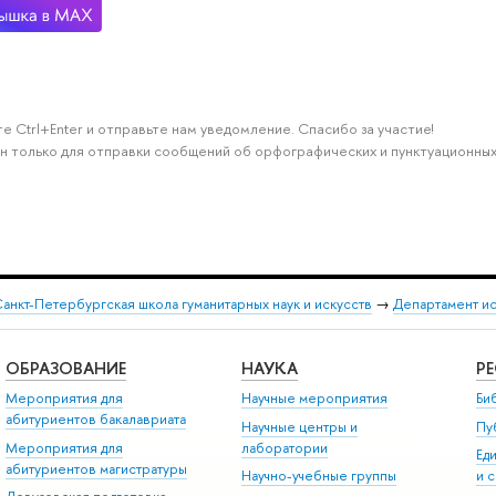
е Ctrl+Enter и отправьте нам уведомление. Спасибо за участие!
н только для отправки сообщений об орфографических и пунктуационных
анкт-Петербургская школа гуманитарных наук и искусств
→
Департамент и
ОБРАЗОВАНИЕ
НАУКА
Р
Мероприятия для
Научные мероприятия
Би
абитуриентов бакалавриата
Научные центры и
Пу
Мероприятия для
лаборатории
Ед
абитуриентов магистратуры
Научно-учебные группы
и 