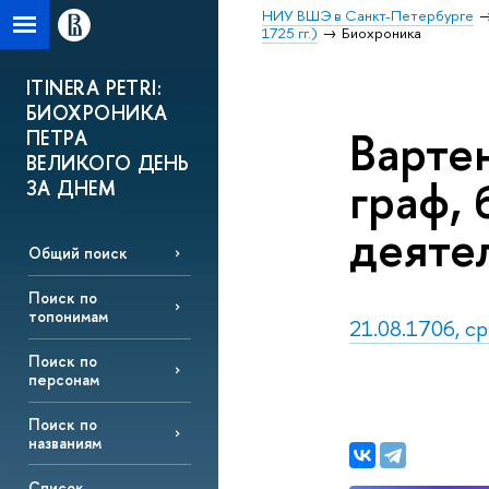
НИУ ВШЭ в Санкт-Петербурге
1725 гг.)
Биохроника
ITINERA PETRI:
БИОХРОНИКА
Варте
ПЕТРА
ВЕЛИКОГО ДЕНЬ
граф,
ЗА ДНЕМ
деяте
Общий поиск
Поиск по
топонимам
21.08.1706, ср
Поиск по
персонам
Поиск по
названиям
Список