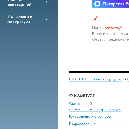
сокращений
Источники и
литература
Нашли
опечатку
?
Выделите её, нажмит
Сервис предназначе
НИУ ВШЭ в Санкт-Петербурге
→
С
О КАМПУСЕ
Сведения об
образовательной организации
Руководство и структура
Подразделения