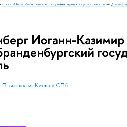
Санкт-Петербургская школа гуманитарных наук и искусств
Департа
нберг Иоганн-Казимир 
 бранденбургский госу
ль
. П. выехал из Киева в СПб.