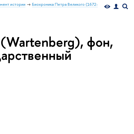
мент истории
Биохроника Петра Великого (1672-
(Wartenberg), фон,
дарственный