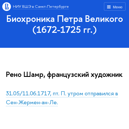
НИУ ВШЭ в Санкт-Петербурге
Меню
Биохроника Петра Великого
(1672-1725 гг.)
Рено Шамр, французский художник
31.05/11.06.1717, пт. П. утром отправился в
Сен-Жермен-ан-Ле.