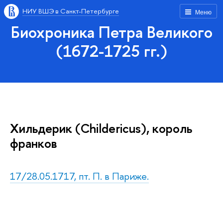
НИУ ВШЭ в Санкт-Петербурге
Меню
Биохроника Петра Великого
(1672-1725 гг.)
Хильдерик (Childericus), король
франков
17/28.05.1717, пт. П. в Париже.