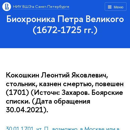
НИУ ВШЭ в Санкт-Петербурге
Меню
Биохроника Петра Великого
(1672-1725 гг.)
Кокошкин Леонтий Яковлевич,
стольник, казнен смертью, повешен
(1701) (Источн: Захаров. Боярские
списки. (Дата обращения
30.04.2021).
30.01.1701, чт. П., возможно, в Москве или в