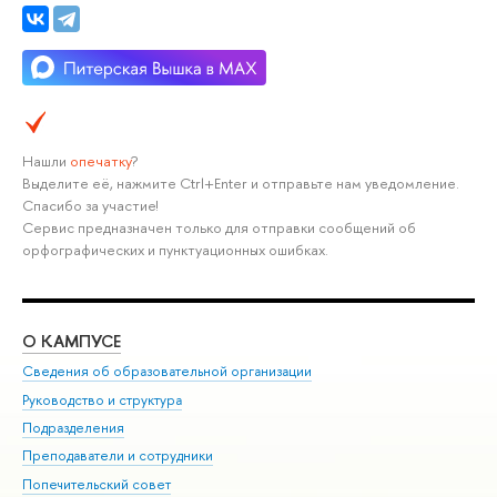
Нашли
опечатку
?
Выделите её, нажмите Ctrl+Enter и отправьте нам уведомление.
Спасибо за участие!
Сервис предназначен только для отправки сообщений об
орфографических и пунктуационных ошибках.
О КАМПУСЕ
ОБ
Сведения об образовательной организации
Мер
Руководство и структура
Мер
Подразделения
Дов
Преподаватели и сотрудники
Ол
Попечительский совет
При