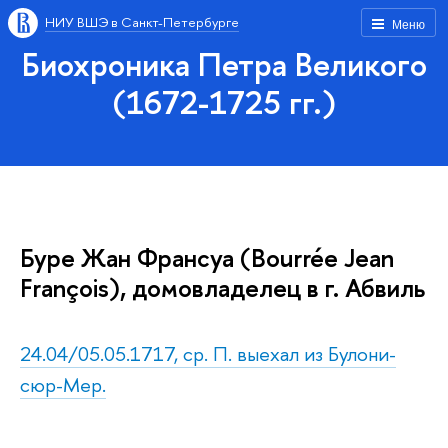
НИУ ВШЭ в Санкт-Петербурге
Меню
Биохроника Петра Великого
(1672-1725 гг.)
Буре Жан Франсуа (Bourrée Jean
François), домовладелец в г. Абвиль
24.04/05.05.1717, ср. П. выехал из Булони-
сюр-Мер.