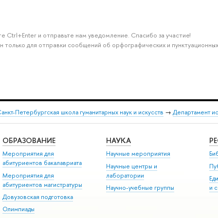
е Ctrl+Enter и отправьте нам уведомление. Спасибо за участие!
н только для отправки сообщений об орфографических и пунктуационных
анкт-Петербургская школа гуманитарных наук и искусств
→
Департамент и
ОБРАЗОВАНИЕ
НАУКА
Р
Мероприятия для
Научные мероприятия
Би
абитуриентов бакалавриата
Научные центры и
Пу
Мероприятия для
лаборатории
Ед
абитуриентов магистратуры
Научно-учебные группы
и 
Довузовская подготовка
Олимпиады