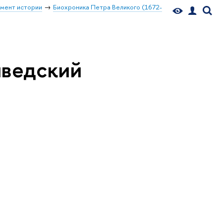
мент истории
Биохроника Петра Великого (1672-
шведский