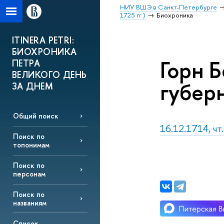
НИУ ВШЭ в Санкт-Петербурге
1725 гг.)
Биохроника
ITINERA PETRI:
БИОХРОНИКА
Горн Б
ПЕТРА
ВЕЛИКОГО ДЕНЬ
губер
ЗА ДНЕМ
Общий поиск
16.12.1714, чт
Поиск по
топонимам
Поиск по
персонам
Поиск по
названиям
Список