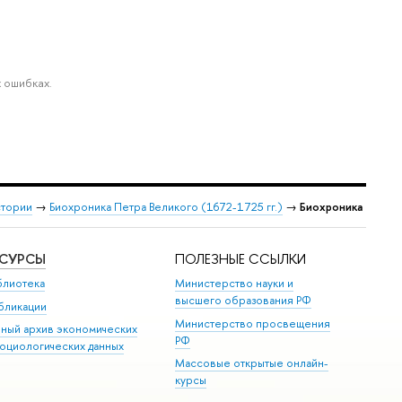
 ошибках.
стории
→
Биохроника Петра Великого (1672-1725 гг.)
→
Биохроника
ЕСУРСЫ
ПОЛЕЗНЫЕ ССЫЛКИ
блиотека
Министерство науки и
высшего образования РФ
бликации
Министерство просвещения
иный архив экономических
РФ
социологических данных
Массовые открытые онлайн-
курсы