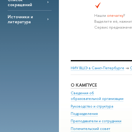
сокращений
Нашли
опечатку
?
Источники и
Выделите её, нажмит
литература
Сервис предназначе
НИУ ВШЭ в Санкт-Петербурге
→
С
О КАМПУСЕ
Сведения об
образовательной организации
Руководство и структура
Подразделения
Преподаватели и сотрудники
Попечительский совет