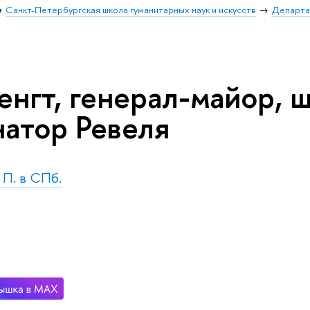
Санкт-Петербургская школа гуманитарных наук и искусств
Департа
енгт, генерал-майор, 
натор Ревеля
. П. в СПб.