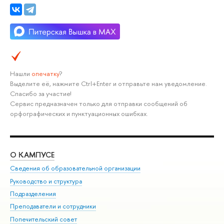
Нашли
опечатку
?
Выделите её, нажмите Ctrl+Enter и отправьте нам уведомление.
Спасибо за участие!
Сервис предназначен только для отправки сообщений об
орфографических и пунктуационных ошибках.
О КАМПУСЕ
ОБ
Сведения об образовательной организации
Мер
Руководство и структура
Мер
Подразделения
Дов
Преподаватели и сотрудники
Ол
Попечительский совет
При