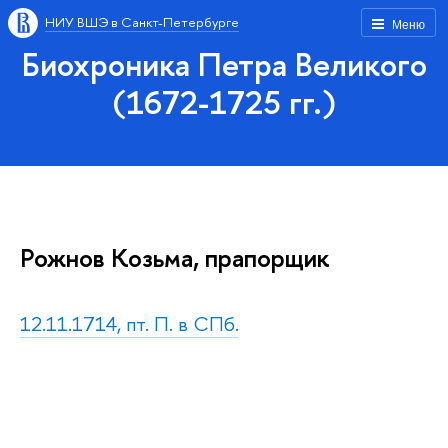
НИУ ВШЭ в Санкт-Петербурге
Меню
Биохроника Петра Великого
(1672-1725 гг.)
Рожнов Козьма, прапорщик
12.11.1714, пт. П. в СПб.