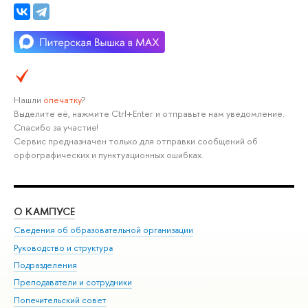
Нашли
опечатку
?
Выделите её, нажмите Ctrl+Enter и отправьте нам уведомление.
Спасибо за участие!
Сервис предназначен только для отправки сообщений об
орфографических и пунктуационных ошибках.
О КАМПУСЕ
ОБ
Сведения об образовательной организации
Мер
Руководство и структура
Мер
Подразделения
Дов
Преподаватели и сотрудники
Ол
Попечительский совет
При