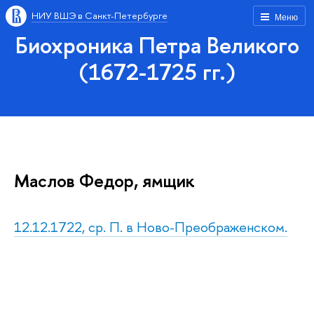
НИУ ВШЭ в Санкт-Петербурге
Меню
Биохроника Петра Великого
(1672-1725 гг.)
Маслов Федор, ямщик
12.12.1722, ср. П. в Ново-Преображенском.