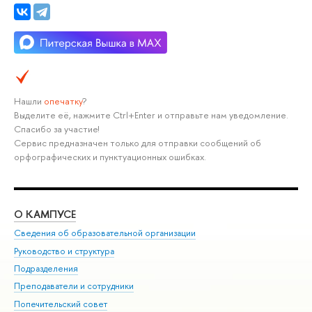
Нашли
опечатку
?
Выделите её, нажмите Ctrl+Enter и отправьте нам уведомление.
Спасибо за участие!
Сервис предназначен только для отправки сообщений об
орфографических и пунктуационных ошибках.
О КАМПУСЕ
ОБ
Сведения об образовательной организации
Мер
Руководство и структура
Мер
Подразделения
Дов
Преподаватели и сотрудники
Ол
Попечительский совет
При