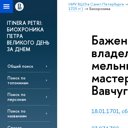
НИУ ВШЭ в Санкт-Петербурге
1725 гг.)
Биохроника
ITINERA PETRI:
БИОХРОНИКА
Бажен
ПЕТРА
ВЕЛИКОГО ДЕНЬ
владе
ЗА ДНЕМ
мельн
Общий поиск
масте
Поиск по
топонимам
Вавчу
Поиск по
персонам
18.01.1701, сб
Поиск по
названиям
Список