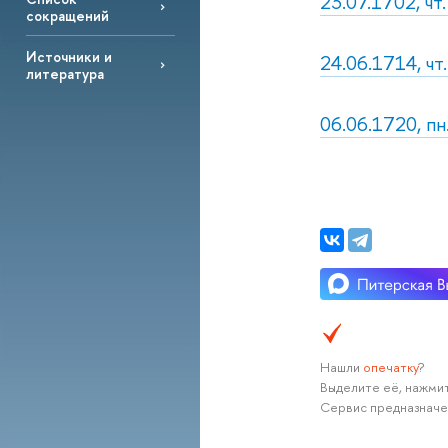
23.07.1702, чт
сокращений
Источники и
24.06.1714, чт
литература
06.06.1720, пн
Нашли
опечатку
?
Выделите её, нажмит
Сервис предназначе