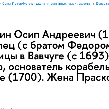
Санкт-Петербургская школа гуманитарных наук и искусств
Департа
ин Осип Андреевич (1
лец (с братом Федоро
ицы в Вавчуге (с 1693
р, основатель корабел
ге (1700). Жена Праск
.