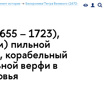
мент истории
Биохроника Петра Великого (1672-
655 – 1723),
м) пильной
), корабельный
ьной верфи в
овья