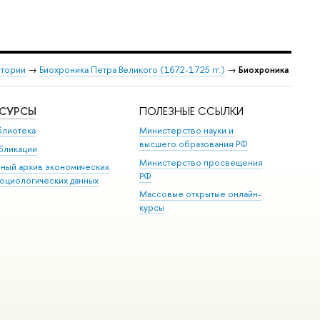
стории
→
Биохроника Петра Великого (1672-1725 гг.)
→
Биохроника
ЕСУРСЫ
ПОЛЕЗНЫЕ ССЫЛКИ
блиотека
Министерство науки и
высшего образования РФ
бликации
Министерство просвещения
иный архив экономических
РФ
социологических данных
Массовые открытые онлайн-
курсы