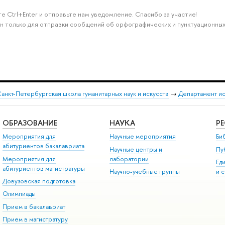
е Ctrl+Enter и отправьте нам уведомление. Спасибо за участие!
н только для отправки сообщений об орфографических и пунктуационных
анкт-Петербургская школа гуманитарных наук и искусств
→
Департамент и
ОБРАЗОВАНИЕ
НАУКА
Р
Мероприятия для
Научные мероприятия
Би
абитуриентов бакалавриата
Научные центры и
Пу
Мероприятия для
лаборатории
Ед
абитуриентов магистратуры
Научно-учебные группы
и 
Довузовская подготовка
Олимпиады
Прием в бакалавриат
Прием в магистратуру