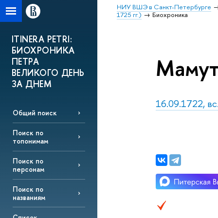
НИУ ВШЭ в Санкт-Петербурге
1725 гг.)
Биохроника
ITINERA PETRI:
БИОХРОНИКА
Мамут
ПЕТРА
ВЕЛИКОГО ДЕНЬ
ЗА ДНЕМ
16.09.1722, вс
Общий поиск
Поиск по
топонимам
Поиск по
персонам
Поиск по
названиям
Список