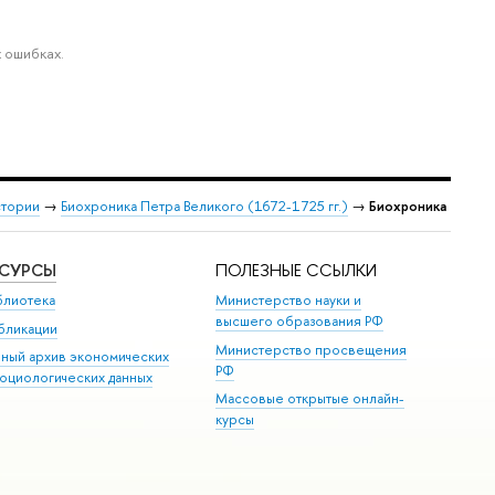
 ошибках.
стории
→
Биохроника Петра Великого (1672-1725 гг.)
→
Биохроника
ЕСУРСЫ
ПОЛЕЗНЫЕ ССЫЛКИ
блиотека
Министерство науки и
высшего образования РФ
бликации
Министерство просвещения
иный архив экономических
РФ
социологических данных
Массовые открытые онлайн-
курсы