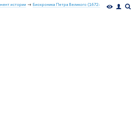
мент истории
Биохроника Петра Великого (1672-
ь