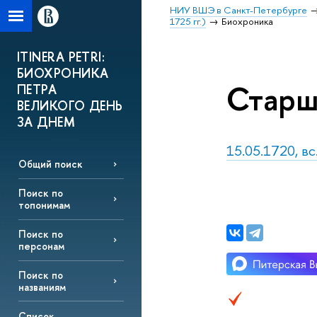
НИУ ВШЭ в Санкт-Петербурге
1725 гг.)
Биохроника
ITINERA PETRI:
БИОХРОНИКА
Старш
ПЕТРА
ВЕЛИКОГО ДЕНЬ
ЗА ДНЕМ
15.05.1720, вс
Общий поиск
Поиск по
топонимам
Поиск по
персонам
Поиск по
названиям
Список