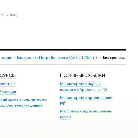
 ошибках.
стории
→
Биохроника Петра Великого (1672-1725 гг.)
→
Биохроника
ЕСУРСЫ
ПОЛЕЗНЫЕ ССЫЛКИ
блиотека
Министерство науки и
высшего образования РФ
бликации
Министерство просвещения
иный архив экономических
РФ
социологических данных
Массовые открытые онлайн-
курсы