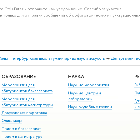
е Ctrl+Enter и отправьте нам уведомление. Спасибо за участие!
н только для отправки сообщений об орфографических и пунктуационных
анкт-Петербургская школа гуманитарных наук и искусств
→
Департамент и
ОБРАЗОВАНИЕ
НАУКА
Р
Мероприятия для
Научные мероприятия
Би
абитуриентов бакалавриата
Научные центры и
Пу
Мероприятия для
лаборатории
Ед
абитуриентов магистратуры
Научно-учебные группы
и 
Довузовская подготовка
Олимпиады
Прием в бакалавриат
Прием в магистратуру