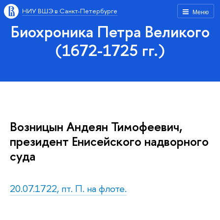
НИУ ВШЭ в Санкт-Петербурге
Меню
Биохроника Петра Великого
(1672-1725 гг.)
Возницын Андеян Тимофеевич,
президент Енисейского надворного
суда
20.07.1722, пт. П. на флоте.