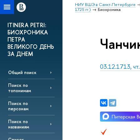
НИУ ВШЭ в Санкт-Петербурге
1725 гг.)
Биохроника
ITINERA PETRI:
БИОХРОНИКА
Чанчи
ПЕТРА
ВЕЛИКОГО ДЕНЬ
ЗА ДНЕМ
03.12.1713, чт
Общий поиск
Поиск по
топонимам
Поиск по
персонам
Поиск по
названиям
Список