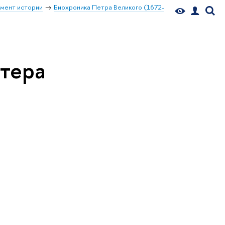
мент истории
Биохроника Петра Великого (1672-
стера