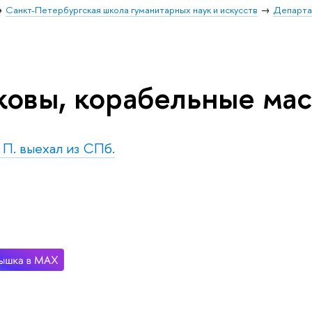
Санкт-Петербургская школа гуманитарных наук и искусств
Департа
ковы, корабельные ма
. П. выехал из СПб.