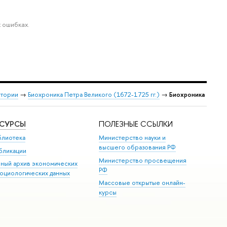
 ошибках.
стории
→
Биохроника Петра Великого (1672-1725 гг.)
→
Биохроника
ЕСУРСЫ
ПОЛЕЗНЫЕ ССЫЛКИ
блиотека
Министерство науки и
высшего образования РФ
бликации
Министерство просвещения
иный архив экономических
РФ
социологических данных
Массовые открытые онлайн-
курсы