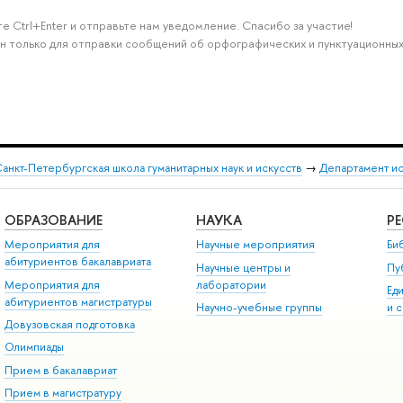
е Ctrl+Enter и отправьте нам уведомление. Спасибо за участие!
н только для отправки сообщений об орфографических и пунктуационных
анкт-Петербургская школа гуманитарных наук и искусств
→
Департамент и
ОБРАЗОВАНИЕ
НАУКА
Р
Мероприятия для
Научные мероприятия
Би
абитуриентов бакалавриата
Научные центры и
Пу
Мероприятия для
лаборатории
Ед
абитуриентов магистратуры
Научно-учебные группы
и 
Довузовская подготовка
Олимпиады
Прием в бакалавриат
Прием в магистратуру