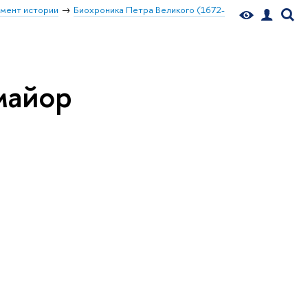
мент истории
Биохроника Петра Великого (1672-
майор