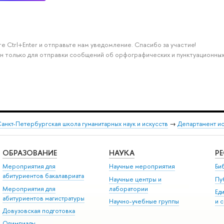
е Ctrl+Enter и отправьте нам уведомление. Спасибо за участие!
н только для отправки сообщений об орфографических и пунктуационных
анкт-Петербургская школа гуманитарных наук и искусств
→
Департамент и
ОБРАЗОВАНИЕ
НАУКА
Р
Мероприятия для
Научные мероприятия
Би
абитуриентов бакалавриата
Научные центры и
Пу
Мероприятия для
лаборатории
Ед
абитуриентов магистратуры
Научно-учебные группы
и 
Довузовская подготовка
Олимпиады