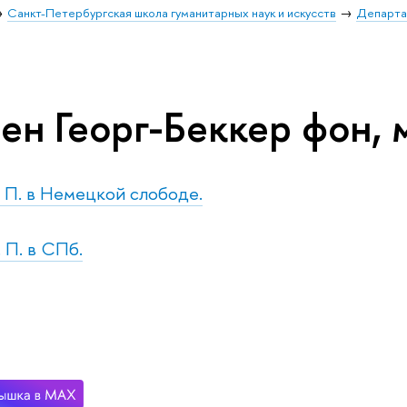
Санкт-Петербургская школа гуманитарных наук и искусств
Департа
ен Георг-Беккер фон, 
т. П. в Немецкой слободе.
. П. в СПб.