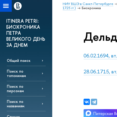
НИУ ВШЭ в Санкт-Петербурге
1725 гг.)
Биохроника
ITINERA PETRI:
БИОХРОНИКА
Дельд
ПЕТРА
ВЕЛИКОГО ДЕНЬ
ЗА ДНЕМ
06.02.1694, в
Общий поиск
28.06.1715, вт
Поиск по
топонимам
Поиск по
персонам
Поиск по
названиям
Список