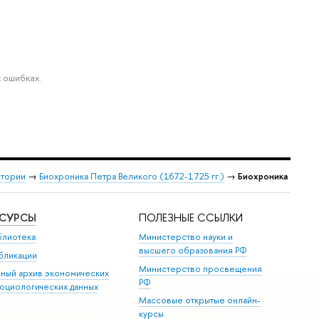
 ошибках.
стории
→
Биохроника Петра Великого (1672-1725 гг.)
→
Биохроника
ЕСУРСЫ
ПОЛЕЗНЫЕ ССЫЛКИ
блиотека
Министерство науки и
высшего образования РФ
бликации
Министерство просвещения
иный архив экономических
РФ
социологических данных
Массовые открытые онлайн-
курсы