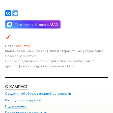
Нашли
опечатку
?
Выделите её, нажмите Ctrl+Enter и отправьте нам уведомление.
Спасибо за участие!
Сервис предназначен только для отправки сообщений об
орфографических и пунктуационных ошибках.
О КАМПУСЕ
ОБ
Сведения об образовательной организации
Мер
Руководство и структура
Мер
Подразделения
Дов
Преподаватели и сотрудники
Ол