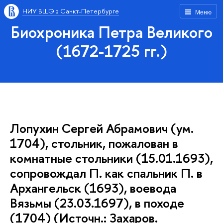
НИУ ВШЭ в Санкт-Петербурге
Меню
Биохроника Петра Великого
(1672-1725 гг.)
Лопухин Сергей Абрамович (ум.
1704), стольник, пожалован в
комнатные стольники (15.01.1693),
сопровождал П. как спальник П. в
Архангельск (1693), воевода
Вязьмы (23.03.1697), в походе
(1704) (Источн.: Захаров.