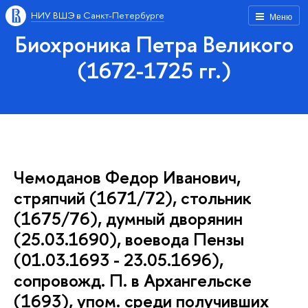
НИУ ВШЭ в Санкт-Петербурге
Меню
Биохроника Петра Великого
(1672-1725 гг.)
Чемоданов Федор Иванович,
стряпчий (1671/72), стольник
(1675/76), думный дворянин
(25.03.1690), воевода Пензы
(01.03.1693 - 23.05.1696),
сопровожд. П. в Архангельске
(1693), упом. среди получивших