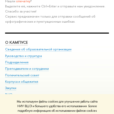
Нашли
опечатку
?
Выделите её, нажмите Ctrl+Enter и отправьте нам уведомление.
Спасибо за участие!
Сервис предназначен только для отправки сообщений об
орфографических и пунктуационных ошибках.
О КАМПУСЕ
ОБ
Сведения об образовательной организации
Мер
Руководство и структура
Мер
Подразделения
Дов
Преподаватели и сотрудники
Ол
Попечительский совет
При
Корпуса и общежития
При
Закупки
Ди
ВШЭ для студентов с ограниченными возможностями
До
здоровья и инвалидностью
Ас
Мы используем файлы cookies для улучшения работы сайта
Версия для слабовидящих
НИУ ВШЭ и большего удобства его использования. Более
Обр
подробную информацию об использовании файлов cookies
Единая платежная страница