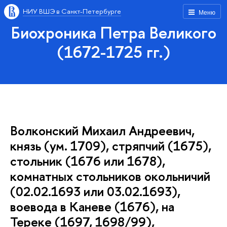
НИУ ВШЭ в Санкт-Петербурге
Меню
Биохроника Петра Великого
(1672-1725 гг.)
Волконский Михаил Андреевич,
князь (ум. 1709), стряпчий (1675),
стольник (1676 или 1678),
комнатных стольников окольничий
(02.02.1693 или 03.02.1693),
воевода в Каневе (1676), на
Тереке (1697, 1698/99),