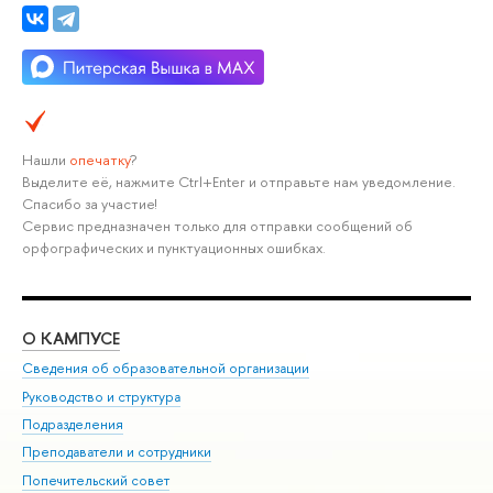
Нашли
опечатку
?
Выделите её, нажмите Ctrl+Enter и отправьте нам уведомление.
Спасибо за участие!
Сервис предназначен только для отправки сообщений об
орфографических и пунктуационных ошибках.
О КАМПУСЕ
ОБ
Сведения об образовательной организации
Мер
Руководство и структура
Мер
Подразделения
Дов
Преподаватели и сотрудники
Ол
Попечительский совет
При