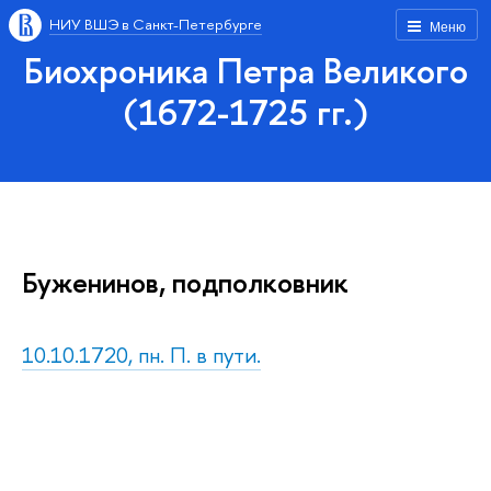
НИУ ВШЭ в Санкт-Петербурге
Меню
Биохроника Петра Великого
(1672-1725 гг.)
Буженинов, подполковник
10.10.1720, пн. П. в пути.