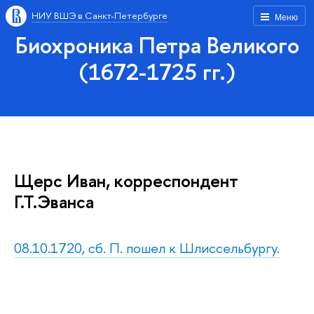
НИУ ВШЭ в Санкт-Петербурге
Меню
Биохроника Петра Великого
(1672-1725 гг.)
Щерс Иван, корреспондент
Г.Т.Эванса
08.10.1720, сб. П. пошел к Шлиссельбургу.