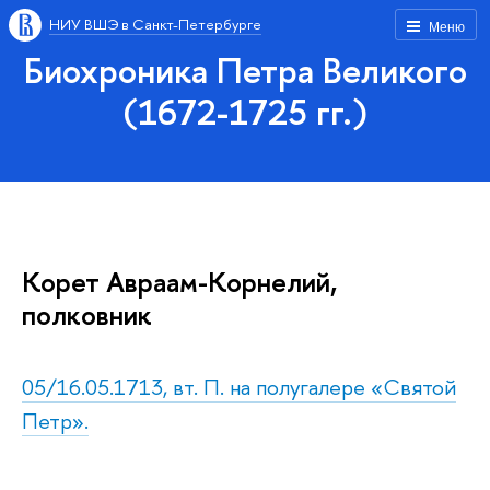
НИУ ВШЭ в Санкт-Петербурге
Меню
Биохроника Петра Великого
(1672-1725 гг.)
Корет Авраам-Корнелий,
полковник
05/16.05.1713, вт. П. на полугалере «Святой
Петр».