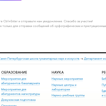
е Ctrl+Enter и отправьте нам уведомление. Спасибо за участие!
н только для отправки сообщений об орфографических и пунктуационных
анкт-Петербургская школа гуманитарных наук и искусств
→
Департамент и
ОБРАЗОВАНИЕ
НАУКА
Р
Мероприятия для
Научные мероприятия
Би
абитуриентов бакалавриата
Научные центры и
Пу
Мероприятия для
лаборатории
Ед
абитуриентов магистратуры
Научно-учебные группы
и 
Довузовская подготовка
Олимпиады