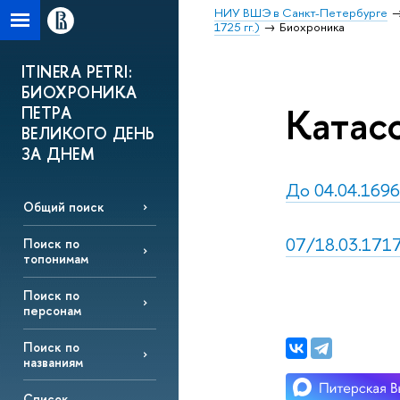
НИУ ВШЭ в Санкт-Петербурге
1725 гг.)
Биохроника
ITINERA PETRI:
БИОХРОНИКА
Катас
ПЕТРА
ВЕЛИКОГО ДЕНЬ
ЗА ДНЕМ
До 04.04.1696,
Общий поиск
07/18.03.1717,
Поиск по
топонимам
Поиск по
персонам
Поиск по
названиям
Список