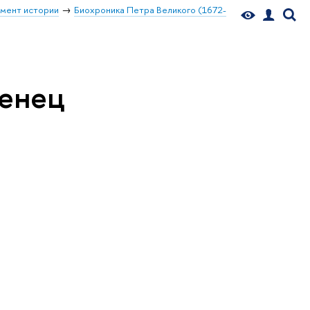
мент истории
Биохроника Петра Великого (1672-
женец