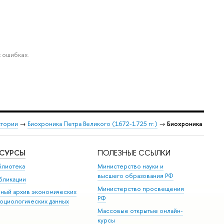
 ошибках.
стории
→
Биохроника Петра Великого (1672-1725 гг.)
→
Биохроника
ЕСУРСЫ
ПОЛЕЗНЫЕ ССЫЛКИ
блиотека
Министерство науки и
высшего образования РФ
бликации
Министерство просвещения
иный архив экономических
РФ
социологических данных
Массовые открытые онлайн-
курсы