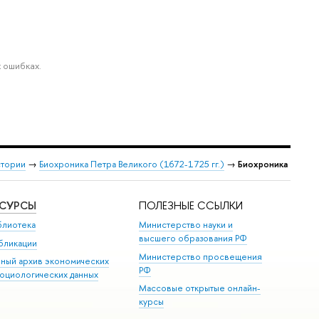
 ошибках.
стории
→
Биохроника Петра Великого (1672-1725 гг.)
→
Биохроника
ЕСУРСЫ
ПОЛЕЗНЫЕ ССЫЛКИ
блиотека
Министерство науки и
высшего образования РФ
бликации
Министерство просвещения
иный архив экономических
РФ
социологических данных
Массовые открытые онлайн-
курсы