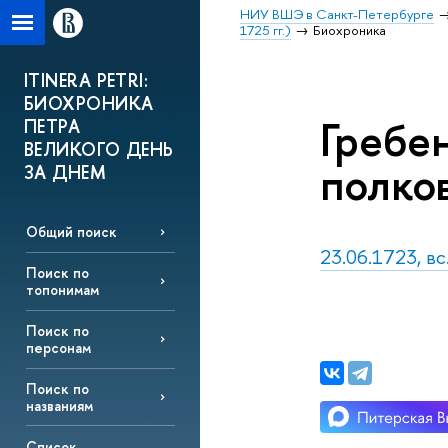
НИУ ВШЭ в Санкт-Петербурге
1725 гг.)
Биохроника
ITINERA PETRI:
БИОХРОНИКА
Гребен
ПЕТРА
ВЕЛИКОГО ДЕНЬ
полко
ЗА ДНЕМ
Общий поиск
23.06.1723, вс
Поиск по
топонимам
Поиск по
персонам
Поиск по
названиям
Список