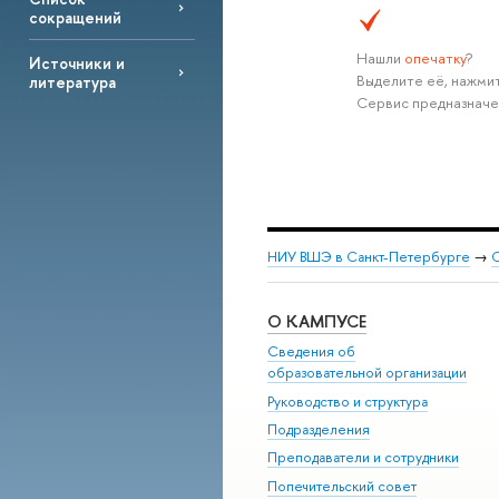
сокращений
Нашли
опечатку
?
Источники и
Выделите её, нажмит
литература
Сервис предназначе
НИУ ВШЭ в Санкт-Петербурге
→
С
О КАМПУСЕ
Сведения об
образовательной организации
Руководство и структура
Подразделения
Преподаватели и сотрудники
Попечительский совет