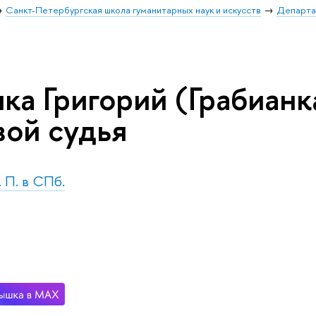
Санкт-Петербургская школа гуманитарных наук и искусств
Департа
ка Григорий (Грабианк
вой судья
. П. в СПб.