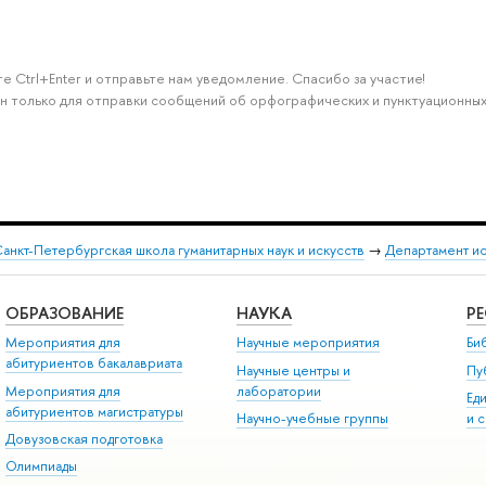
е Ctrl+Enter и отправьте нам уведомление. Спасибо за участие!
н только для отправки сообщений об орфографических и пунктуационных
анкт-Петербургская школа гуманитарных наук и искусств
→
Департамент и
ОБРАЗОВАНИЕ
НАУКА
Р
Мероприятия для
Научные мероприятия
Би
абитуриентов бакалавриата
Научные центры и
Пу
Мероприятия для
лаборатории
Ед
абитуриентов магистратуры
Научно-учебные группы
и 
Довузовская подготовка
Олимпиады