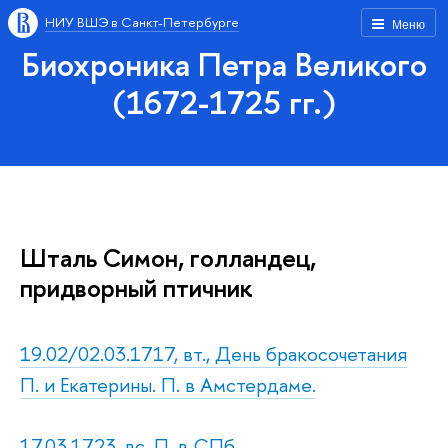
НИУ ВШЭ в Санкт-Петербурге
Меню
Биохроника Петра Великого
(1672-1725 гг.)
Шталь Симон, голландец,
придворный птичник
19.02/02.03.1717, вт., День бракосочетания
П. и Екатерины. П. в Амстердаме.
17.03.1723, вс. П. в СПб.