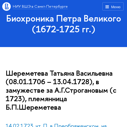
НИУ ВШЭ в Санкт-Петербурге
Меню
Биохроника Петра Великого
(1672-1725 гг.)
Шереметева Татьяна Васильевна
(08.01.1706 – 13.04.1728), в
замужестве за А.Г.Строгановым (с
1723), племянница
Б.П.Шереметева
14.02.1723, чт. П. в Преображенском, на