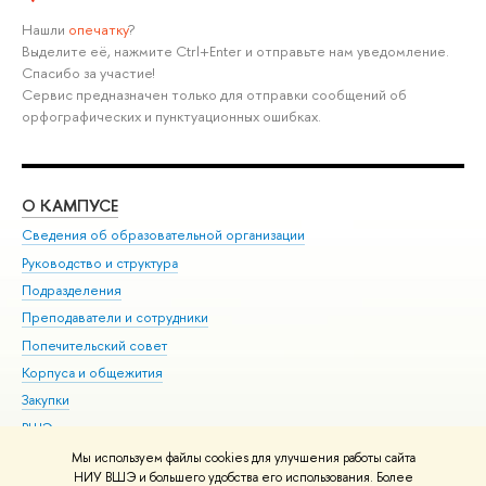
Нашли
опечатку
?
Выделите её, нажмите Ctrl+Enter и отправьте нам уведомление.
Спасибо за участие!
Сервис предназначен только для отправки сообщений об
орфографических и пунктуационных ошибках.
О КАМПУСЕ
ОБ
Сведения об образовательной организации
Мер
Руководство и структура
Мер
Подразделения
Дов
Преподаватели и сотрудники
Ол
Попечительский совет
При
Корпуса и общежития
При
Закупки
Ди
ВШЭ для студентов с ограниченными возможностями
До
здоровья и инвалидностью
Ас
Мы используем файлы cookies для улучшения работы сайта
Версия для слабовидящих
НИУ ВШЭ и большего удобства его использования. Более
Обр