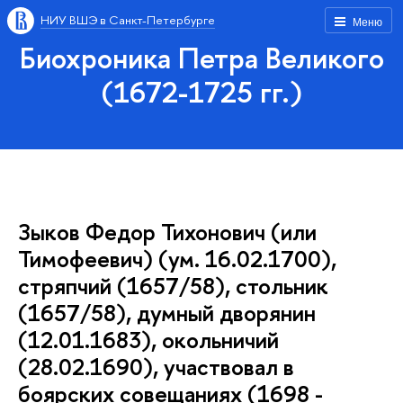
НИУ ВШЭ в Санкт-Петербурге
Меню
Биохроника Петра Великого
(1672-1725 гг.)
Зыков Федор Тихонович (или
Тимофеевич) (ум. 16.02.1700),
стряпчий (1657/58), стольник
(1657/58), думный дворянин
(12.01.1683), окольничий
(28.02.1690), участвовал в
боярских совещаниях (1698 -