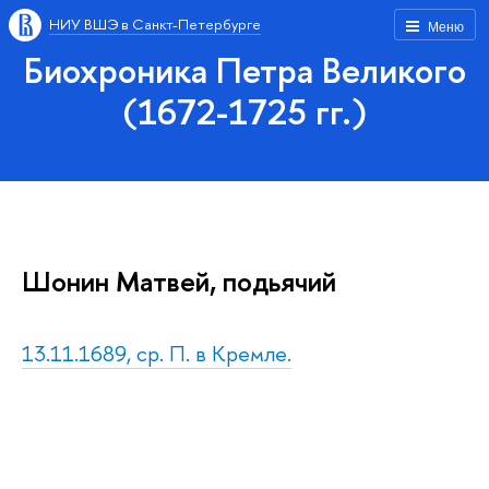
НИУ ВШЭ в Санкт-Петербурге
Меню
Биохроника Петра Великого
(1672-1725 гг.)
Шонин Матвей, подьячий
13.11.1689, ср. П. в Кремле.