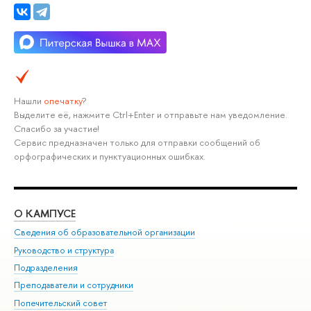
Нашли
опечатку
?
Выделите её, нажмите Ctrl+Enter и отправьте нам уведомление.
Спасибо за участие!
Сервис предназначен только для отправки сообщений об
орфографических и пунктуационных ошибках.
О КАМПУСЕ
ОБ
Сведения об образовательной организации
Мер
Руководство и структура
Мер
Подразделения
Дов
Преподаватели и сотрудники
Ол
Попечительский совет
При