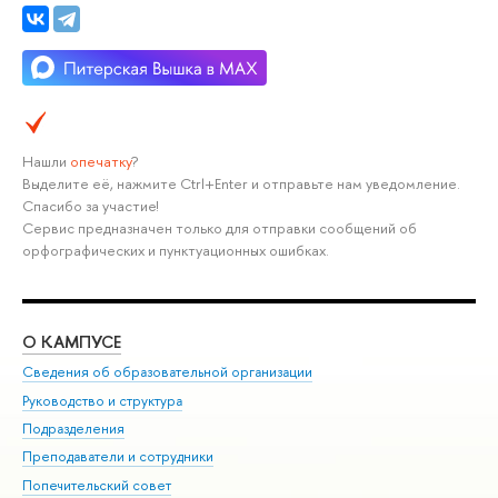
Нашли
опечатку
?
Выделите её, нажмите Ctrl+Enter и отправьте нам уведомление.
Спасибо за участие!
Сервис предназначен только для отправки сообщений об
орфографических и пунктуационных ошибках.
О КАМПУСЕ
ОБ
Сведения об образовательной организации
Мер
Руководство и структура
Мер
Подразделения
Дов
Преподаватели и сотрудники
Ол
Попечительский совет
При