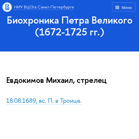
НИУ ВШЭ в Санкт-Петербурге
Меню
Биохроника Петра Великого
(1672-1725 гг.)
Евдокимов Михаил, стрелец
18.08.1689, вс. П. в Троице.