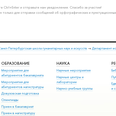
е Ctrl+Enter и отправьте нам уведомление. Спасибо за участие!
н только для отправки сообщений об орфографических и пунктуационных
анкт-Петербургская школа гуманитарных наук и искусств
→
Департамент и
ОБРАЗОВАНИЕ
НАУКА
Р
Мероприятия для
Научные мероприятия
Би
абитуриентов бакалавриата
Научные центры и
Пу
Мероприятия для
лаборатории
Ед
абитуриентов магистратуры
Научно-учебные группы
и 
Довузовская подготовка
Олимпиады
Прием в бакалавриат
Прием в магистратуру