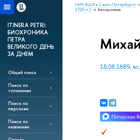
НИУ ВШЭ в Санкт-Петербурге
1725 гг.)
Биохроника
ITINERA PETRI:
БИОХРОНИКА
Михай
ПЕТРА
ВЕЛИКОГО ДЕНЬ
ЗА ДНЕМ
18.08.1689, вс
Общий поиск
Поиск по
топонимам
Поиск по
персонам
Поиск по
названиям
Список