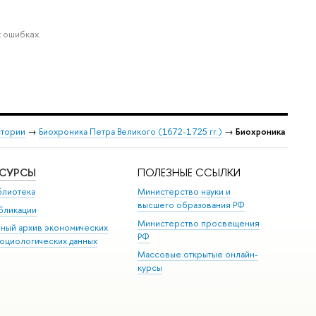
 ошибках.
стории
→
Биохроника Петра Великого (1672-1725 гг.)
→
Биохроника
ЕСУРСЫ
ПОЛЕЗНЫЕ ССЫЛКИ
блиотека
Министерство науки и
высшего образования РФ
бликации
Министерство просвещения
иный архив экономических
РФ
социологических данных
Массовые открытые онлайн-
курсы