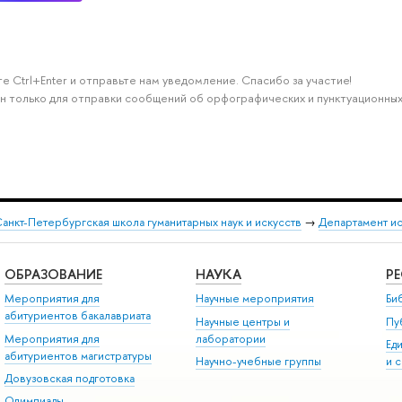
е Ctrl+Enter и отправьте нам уведомление. Спасибо за участие!
н только для отправки сообщений об орфографических и пунктуационных
анкт-Петербургская школа гуманитарных наук и искусств
→
Департамент и
ОБРАЗОВАНИЕ
НАУКА
Р
Мероприятия для
Научные мероприятия
Би
абитуриентов бакалавриата
Научные центры и
Пу
Мероприятия для
лаборатории
Ед
абитуриентов магистратуры
Научно-учебные группы
и 
Довузовская подготовка
Олимпиады