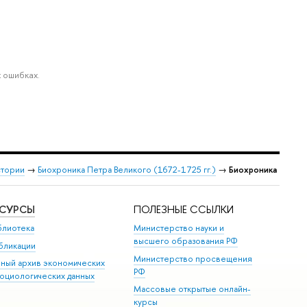
 ошибках.
стории
→
Биохроника Петра Великого (1672-1725 гг.)
→
Биохроника
ЕСУРСЫ
ПОЛЕЗНЫЕ ССЫЛКИ
блиотека
Министерство науки и
высшего образования РФ
бликации
Министерство просвещения
иный архив экономических
РФ
социологических данных
Массовые открытые онлайн-
курсы