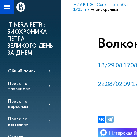
НИУ ВШЭ в Санкт-Петербурге
1725 гг.)
Биохроника
ITINERA PETRI:
БИОХРОНИКА
Волко
ПЕТРА
ВЕЛИКОГО ДЕНЬ
ЗА ДНЕМ
18/29.08.1708,
Общий поиск
22.08/02.09.1
Поиск по
топонимам
Поиск по
персонам
Поиск по
названиям
Список