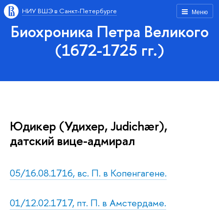
НИУ ВШЭ в Санкт-Петербурге
Меню
Биохроника Петра Великого
(1672-1725 гг.)
Юдикер (Удихер, Judichær),
датский вице-адмирал
05/16.08.1716, вс. П. в Копенгагене.
01/12.02.1717, пт. П. в Амстердаме.