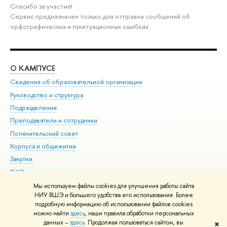
Спасибо за участие!
Сервис предназначен только для отправки сообщений об
орфографических и пунктуационных ошибках.
О КАМПУСЕ
ОБ
Сведения об образовательной организации
Мер
Руководство и структура
Мер
Подразделения
Дов
Преподаватели и сотрудники
Ол
Попечительский совет
При
Корпуса и общежития
При
Закупки
Ди
ВШЭ для студентов с ограниченными возможностями
До
здоровья и инвалидностью
Ас
Мы используем файлы cookies для улучшения работы сайта
Версия для слабовидящих
НИУ ВШЭ и большего удобства его использования. Более
Обр
подробную информацию об использовании файлов cookies
Единая платежная страница
можно найти
здесь
, наши правила обработки персональных
данных –
здесь
. Продолжая пользоваться сайтом, вы
✖