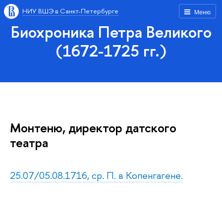
НИУ ВШЭ в Санкт-Петербурге
Меню
Биохроника Петра Великого
(1672-1725 гг.)
Монтеню, директор датского
театра
25.07/05.08.1716, ср. П. в Копенгагене.