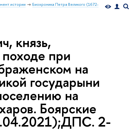
мент истории
Биохроника Петра Великого (1672-
, князь,
 походе при
ображенском на
икой государыни
 поселению на
ахаров. Боярские
.04.2021);ДПС. 2-