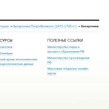
стории
→
Биохроника Петра Великого (1672-1725 гг.)
→
Биохроника
ЕСУРСЫ
ПОЛЕЗНЫЕ ССЫЛКИ
блиотека
Министерство науки и
высшего образования РФ
бликации
Министерство просвещения
иный архив экономических
РФ
социологических данных
Массовые открытые онлайн-
курсы