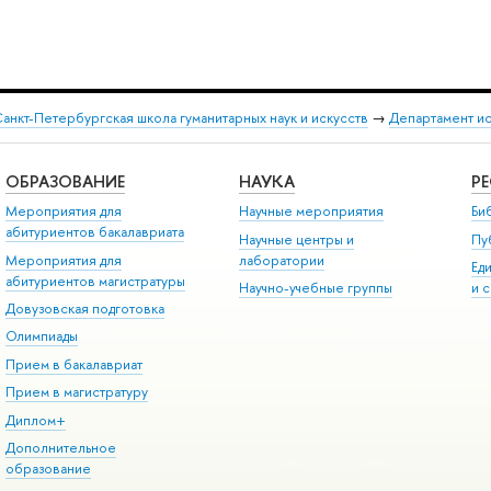
анкт-Петербургская школа гуманитарных наук и искусств
→
Департамент и
ОБРАЗОВАНИЕ
НАУКА
Р
Мероприятия для
Научные мероприятия
Би
абитуриентов бакалавриата
Научные центры и
Пу
Мероприятия для
лаборатории
Ед
абитуриентов магистратуры
Научно-учебные группы
и 
Довузовская подготовка
Олимпиады
Прием в бакалавриат
Прием в магистратуру
Диплом+
Дополнительное
образование