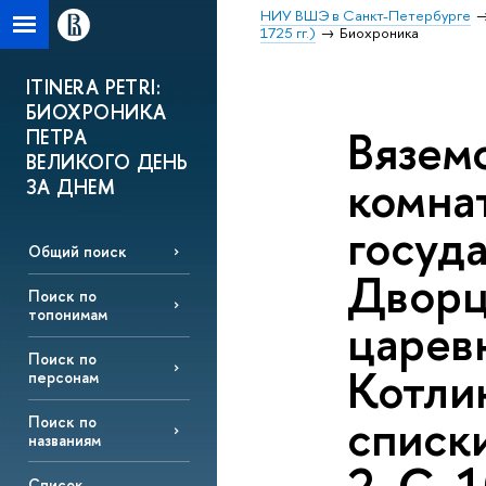
НИУ ВШЭ в Санкт-Петербурге
1725 гг.)
Биохроника
ITINERA PETRI:
БИОХРОНИКА
Вязем
ПЕТРА
ВЕЛИКОГО ДЕНЬ
комнат
ЗА ДНЕМ
госуд
Общий поиск
Дворц
Поиск по
топонимам
царев
Поиск по
Котлин
персонам
списк
Поиск по
названиям
Список