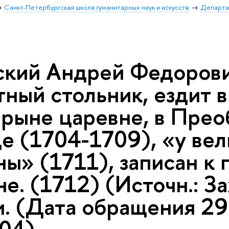
Санкт-Петербургская школа гуманитарных наук и искусств
Департа
ский Андрей Федорович
ный стольник, ездит в
арыне царевне, в Пре
е (1704-1709), «у вел
ны» (1711), записан к
е. (1712) (Источн.: З
и. (Дата обращения 29