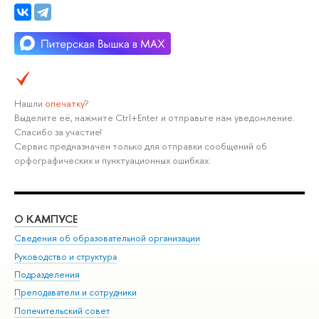
Нашли
опечатку
?
Выделите её, нажмите Ctrl+Enter и отправьте нам уведомление.
Спасибо за участие!
Сервис предназначен только для отправки сообщений об
орфографических и пунктуационных ошибках.
О КАМПУСЕ
ОБ
Сведения об образовательной организации
Мер
Руководство и структура
Мер
Подразделения
Дов
Преподаватели и сотрудники
Ол
Попечительский совет
При