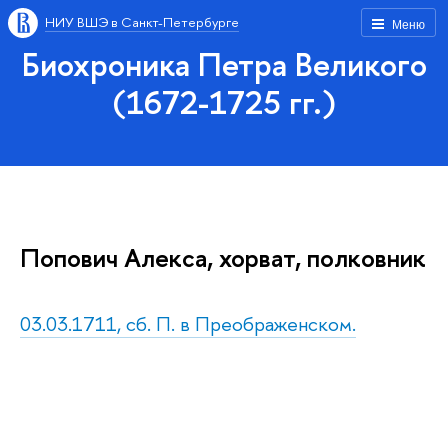
НИУ ВШЭ в Санкт-Петербурге
Меню
Биохроника Петра Великого
(1672-1725 гг.)
Попович Алекса, хорват, полковник
03.03.1711, сб. П. в Преображенском.