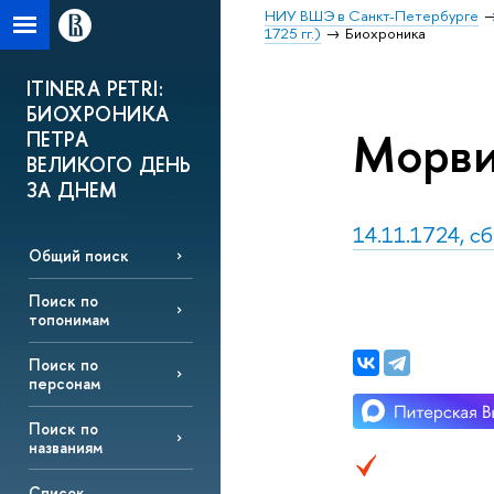
НИУ ВШЭ в Санкт-Петербурге
1725 гг.)
Биохроника
ITINERA PETRI:
БИОХРОНИКА
Морви
ПЕТРА
ВЕЛИКОГО ДЕНЬ
ЗА ДНЕМ
14.11.1724, сб
Общий поиск
Поиск по
топонимам
Поиск по
персонам
Поиск по
названиям
Список