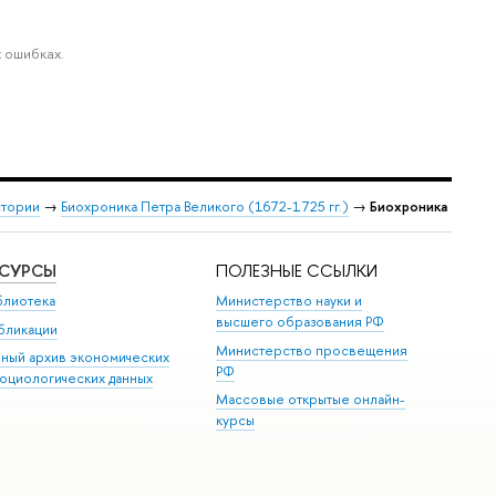
 ошибках.
стории
→
Биохроника Петра Великого (1672-1725 гг.)
→
Биохроника
ЕСУРСЫ
ПОЛЕЗНЫЕ ССЫЛКИ
блиотека
Министерство науки и
высшего образования РФ
бликации
Министерство просвещения
иный архив экономических
РФ
социологических данных
Массовые открытые онлайн-
курсы