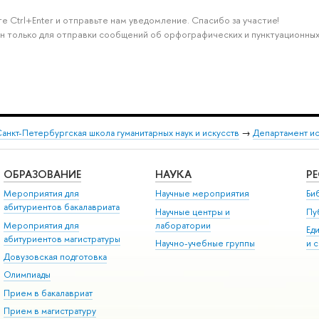
е Ctrl+Enter и отправьте нам уведомление. Спасибо за участие!
н только для отправки сообщений об орфографических и пунктуационных
анкт-Петербургская школа гуманитарных наук и искусств
→
Департамент и
ОБРАЗОВАНИЕ
НАУКА
Р
Мероприятия для
Научные мероприятия
Би
абитуриентов бакалавриата
Научные центры и
Пу
Мероприятия для
лаборатории
Ед
абитуриентов магистратуры
Научно-учебные группы
и 
Довузовская подготовка
Олимпиады
Прием в бакалавриат
Прием в магистратуру