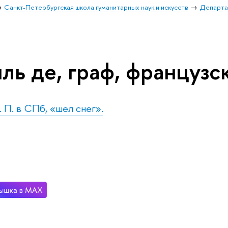
Санкт-Петербургская школа гуманитарных наук и искусств
Департа
ль де, граф, французс
. П. в СПб, «шел снег».