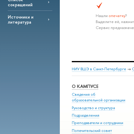
сокращений
Нашли
опечатку
?
Источники и
Выделите её, нажмит
литература
Сервис предназначе
НИУ ВШЭ в Санкт-Петербурге
→
С
О КАМПУСЕ
Сведения об
образовательной организации
Руководство и структура
Подразделения
Преподаватели и сотрудники
Попечительский совет