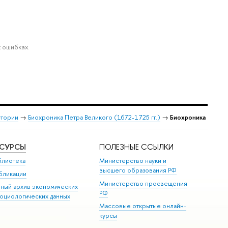
 ошибках.
стории
→
Биохроника Петра Великого (1672-1725 гг.)
→
Биохроника
ЕСУРСЫ
ПОЛЕЗНЫЕ ССЫЛКИ
блиотека
Министерство науки и
высшего образования РФ
бликации
Министерство просвещения
иный архив экономических
РФ
социологических данных
Массовые открытые онлайн-
курсы