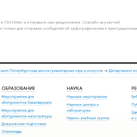
е Ctrl+Enter и отправьте нам уведомление. Спасибо за участие!
н только для отправки сообщений об орфографических и пунктуационных
анкт-Петербургская школа гуманитарных наук и искусств
→
Департамент и
ОБРАЗОВАНИЕ
НАУКА
Р
Мероприятия для
Научные мероприятия
Би
абитуриентов бакалавриата
Научные центры и
Пу
Мероприятия для
лаборатории
Ед
абитуриентов магистратуры
Научно-учебные группы
и 
Довузовская подготовка
Олимпиады