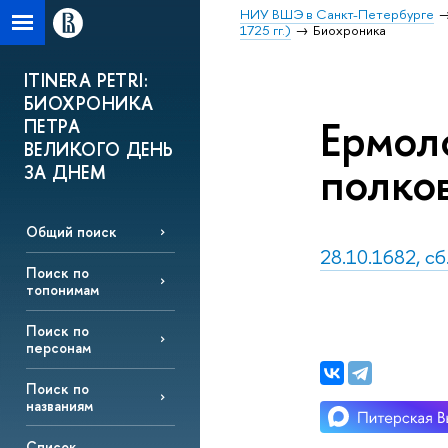
НИУ ВШЭ в Санкт-Петербурге
1725 гг.)
Биохроника
ITINERA PETRI:
БИОХРОНИКА
Ермол
ПЕТРА
ВЕЛИКОГО ДЕНЬ
полко
ЗА ДНЕМ
Общий поиск
28.10.1682, сб
Поиск по
топонимам
Поиск по
персонам
Поиск по
названиям
Список