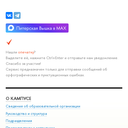
Нашли
опечатку
?
Выделите её, нажмите Ctrl+Enter и отправьте нам уведомление.
Спасибо за участие!
Сервис предназначен только для отправки сообщений об
орфографических и пунктуационных ошибках.
О КАМПУСЕ
ОБ
Сведения об образовательной организации
Мер
Руководство и структура
Мер
Подразделения
Дов
Преподаватели и сотрудники
Ол