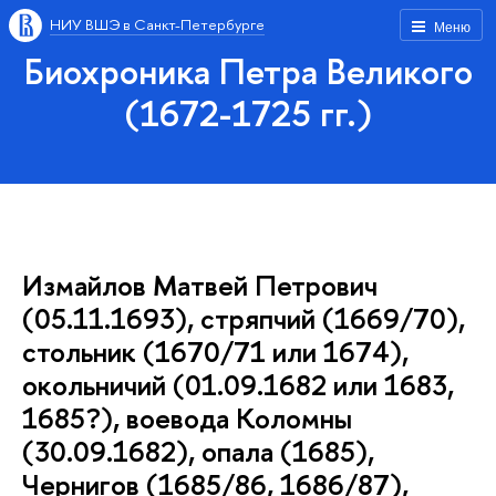
НИУ ВШЭ в Санкт-Петербурге
Меню
Биохроника Петра Великого
(1672-1725 гг.)
Измайлов Матвей Петрович
(05.11.1693), стряпчий (1669/70),
стольник (1670/71 или 1674),
окольничий (01.09.1682 или 1683,
1685?), воевода Коломны
(30.09.1682), опала (1685),
Чернигов (1685/86, 1686/87),