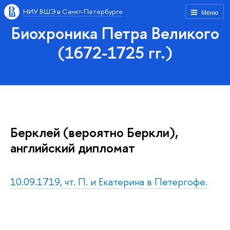
НИУ ВШЭ в Санкт-Петербурге
Меню
Биохроника Петра Великого
(1672-1725 гг.)
Берклей (вероятно Беркли),
английский дипломат
10.09.1719, чт. П. и Екатерина в Петергофе.