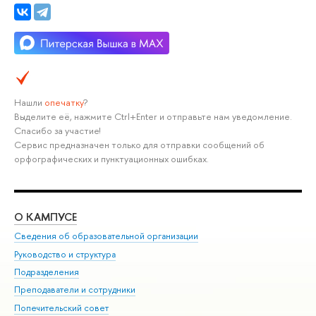
Нашли
опечатку
?
Выделите её, нажмите Ctrl+Enter и отправьте нам уведомление.
Спасибо за участие!
Сервис предназначен только для отправки сообщений об
орфографических и пунктуационных ошибках.
О КАМПУСЕ
ОБ
Сведения об образовательной организации
Мер
Руководство и структура
Мер
Подразделения
Дов
Преподаватели и сотрудники
Ол
Попечительский совет
При