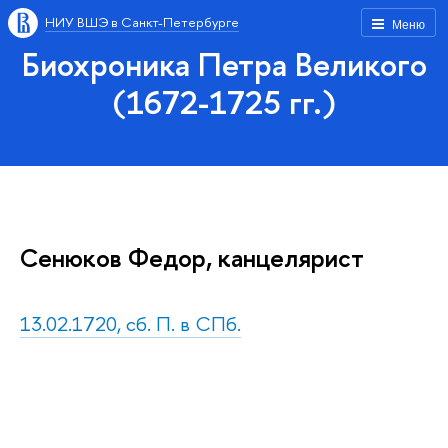
НИУ ВШЭ в Санкт-Петербурге
Меню
Биохроника Петра Великого
(1672-1725 гг.)
Сенюков Федор, канцелярист
13.02.1720, сб. П. в СПб.